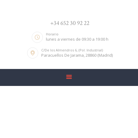
INICIO
LA FIRMA
+34 652 30 92 22
ÁREAS
Horario
NOTICIAS
lunes a viernes de 09:30 a 19:00 h
CONTACTO
C/De los Almendros 6, (Pol. Industrial)
Paracuellos De Jarama, 28860 (Madrid)
Aviso legal
Home
Aviso legal