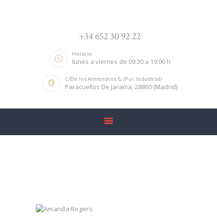
INICIO
LA FIRMA
+34 652 30 92 22
ÁREAS
Horario
NOTICIAS
lunes a viernes de 09:30 a 19:00 h
CONTACTO
C/De los Almendros 6, (Pol. Industrial)
Paracuellos De Jarama, 28860 (Madrid)
Amanda Rogers
Home
Amanda Rogers